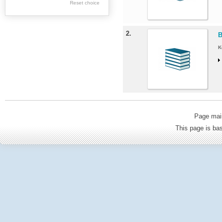
Krakowie
Reset choice
Documentation
Centre of Tatra. TPN
2.
B
The National Archive
K
in Krakow
Muzeum Ziemi
Miechowskiej
Digital Library of
Page mai
Podhale
This page is b
Babiogórski Park
Narodowy
Theater im. J.
Słowackiego w
Krakowie
Krakow Opera
The District and