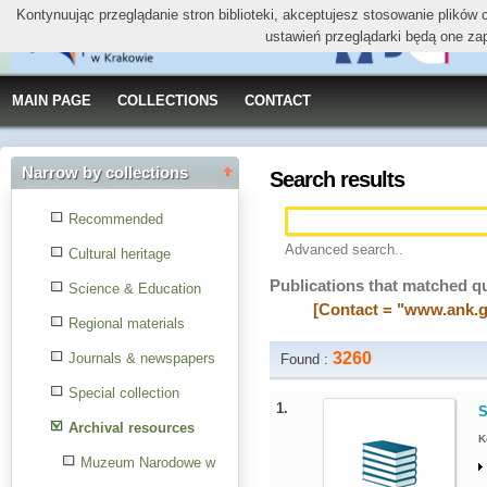
Kontynuując przeglądanie stron biblioteki, akceptujesz stosowanie plików
ustawień przeglądarki będą one za
MAIN PAGE
COLLECTIONS
CONTACT
Narrow by collections
Search results
Recommended
Advanced search..
Cultural heritage
Publications that matched q
Science & Education
[Contact = "www.ank.g
Regional materials
3260
Journals & newspapers
Found :
Special collection
1.
S
Archival resources
K
Muzeum Narodowe w