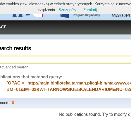
ików cookies (tzw. ciasteczka) w celach statystycznych. Korzystając z nasz
urządzenia.
Szczegóły
Zamknij
ACT
earch results
Advanced search..
blications that matched query:
[OPAC = "http://main.biblioteka.tarman.pl/cgi-bin/makwww.e
BM=01&IM=02&WI=TARNOWSKIEbKALENDARIUM&NU=02
0
ound :
No publications found. Try to modify q