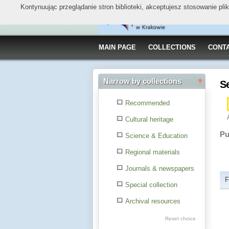
Kontynuując przeglądanie stron biblioteki, akceptujesz stosowanie pl
MAIN PAGE
COLLECTIONS
CONT
Narrow by collections
S
Recommended
Cultural heritage
Pu
Science & Education
Regional materials
Journals & newspapers
F
Special collection
Archival resources
Reset choice