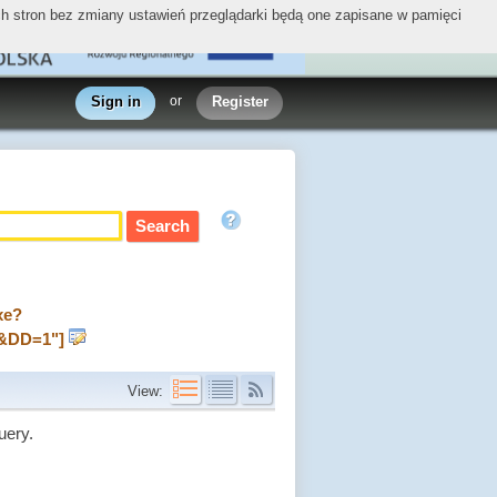
ych stron bez zmiany ustawień przeglądarki będą one zapisane w pamięci
Sign in
or
Register
xe?
&DD=1"]
View:
uery.