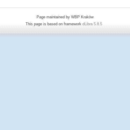
Page maintained by WBP Kraków
This page is based on framework
dLibra 5.8.5