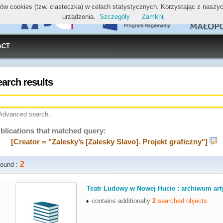
ików cookies (tzw. ciasteczka) w celach statystycznych. Korzystając z nasz
urządzenia.
Szczegóły
Zamknij
ACT
earch results
Advanced search..
blications that matched query:
[Creator = "Zalesky’s [Zalesky Slavo]. Projekt graficzny"]
2
ound :
.
Teatr Ludowy w Nowej Hucie : archiwum art
contains additionally
2
searched objects