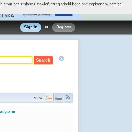
ych stron bez zmiany ustawień przeglądarki będą one zapisane w pamięci
Sign in
or
Register
View:
ystyczne