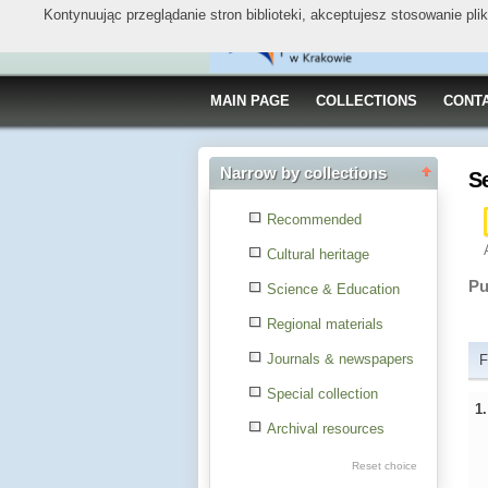
Kontynuując przeglądanie stron biblioteki, akceptujesz stosowanie pl
MAIN PAGE
COLLECTIONS
CONT
Narrow by collections
S
Recommended
Cultural heritage
Pu
Science & Education
Regional materials
Journals & newspapers
F
Special collection
1
Archival resources
Reset choice