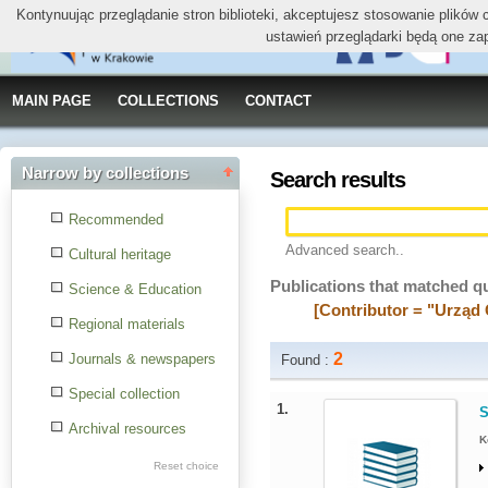
Kontynuując przeglądanie stron biblioteki, akceptujesz stosowanie plików
ustawień przeglądarki będą one za
MAIN PAGE
COLLECTIONS
CONTACT
Narrow by collections
Search results
Recommended
Advanced search..
Cultural heritage
Publications that matched q
Science & Education
[Contributor = "Urząd
Regional materials
2
Journals & newspapers
Found :
Special collection
1.
S
Archival resources
K
Reset choice