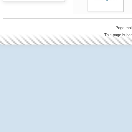
Page mai
This page is b