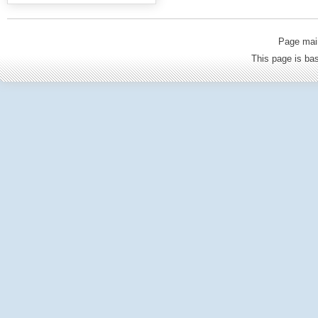
Page mai
This page is b