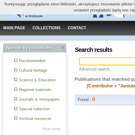
Kontynuując przeglądanie stron biblioteki, akceptujesz stosowanie plików
ustawień przeglądarki będą one za
MAIN PAGE
COLLECTIONS
CONTACT
Narrow by collections
Search results
Recommended
Advanced search..
Cultural heritage
Publications that matched q
Science & Education
[Contributor = "Janick
Regional materials
0
Journals & newspapers
Found :
Special collection
Archival resources
Reset choice