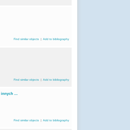
Find similar objects
|
Add to bibliography
Find similar objects
|
Add to bibliography
innych ...
Find similar objects
|
Add to bibliography