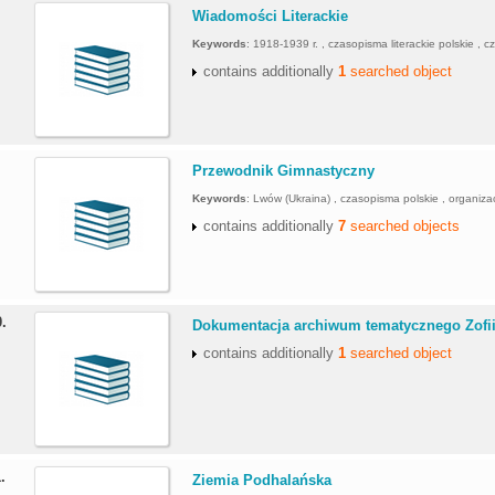
.
Wiadomości Literackie
Keywords
:
1918-1939 r. , czasopisma literackie polskie , c
contains additionally
1
searched object
.
Przewodnik Gimnastyczny
Keywords
:
Lwów (Ukraina) , czasopisma polskie , organizac
contains additionally
7
searched objects
0.
Dokumentacja archiwum tematycznego Zofii 
contains additionally
1
searched object
1.
Ziemia Podhalańska