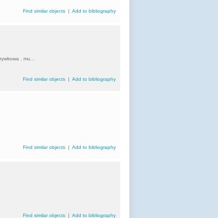
Find similar objects
|
Add to bibliography
zrywkowa , mu...
Find similar objects
|
Add to bibliography
Find similar objects
|
Add to bibliography
Find similar objects
|
Add to bibliography