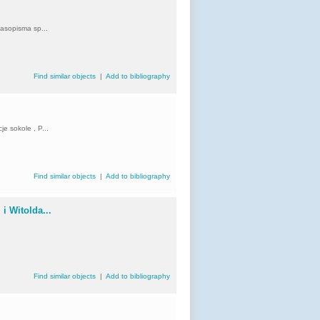
zasopisma sp...
Find similar objects
|
Add to bibliography
je sokole , P...
Find similar objects
|
Add to bibliography
i Witolda...
Find similar objects
|
Add to bibliography