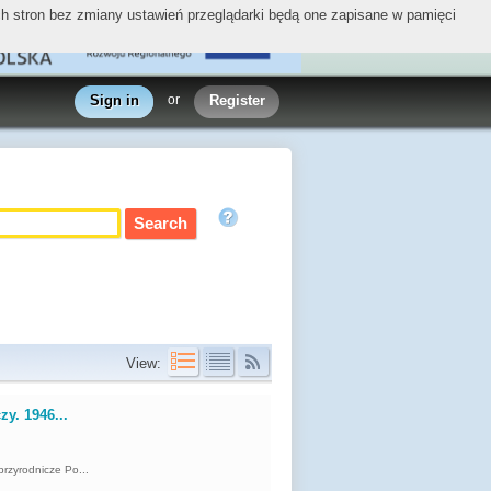
ych stron bez zmiany ustawień przeglądarki będą one zapisane w pamięci
Sign in
or
Register
View:
y. 1946...
przyrodnicze Po...