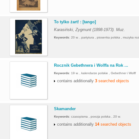
.
To tylko żart! : [tango]
Karasiński, Zygmunt (1898-1973). Muz.
Keywords
:
20 w. , partytura , piosenka polska , muzyka ro
.
Rocznik Gebethnera i Wolffa na Rok ...
Keywords
:
19 w. , kalendarze polskie , Gebethner i Wolff
contains additionally
3
searched objects
.
Skamander
Keywords
:
czasopisma , poezja polska , 20 w.
contains additionally
14
searched objects