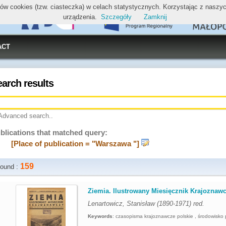
ików cookies (tzw. ciasteczka) w celach statystycznych. Korzystając z nasz
urządzenia.
Szczegóły
Zamknij
ACT
earch results
Advanced search..
blications that matched query:
[Place of publication = "Warszawa "]
159
ound :
.
Ziemia. Ilustrowany Miesięcznik Krajoznawcz
Lenartowicz, Stanisław (1890-1971) red.
Keywords
:
czasopisma krajoznawcze polskie , środowisko 