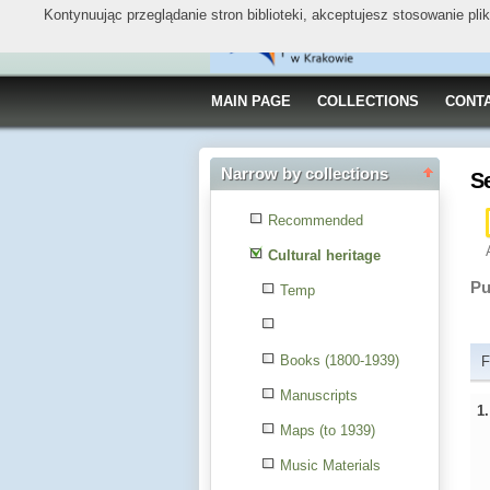
Kontynuując przeglądanie stron biblioteki, akceptujesz stosowanie pl
MAIN PAGE
COLLECTIONS
CONT
Narrow by collections
S
Recommended
Cultural heritage
Pu
Temp
Books (1800-1939)
F
Manuscripts
1
Maps (to 1939)
Music Materials