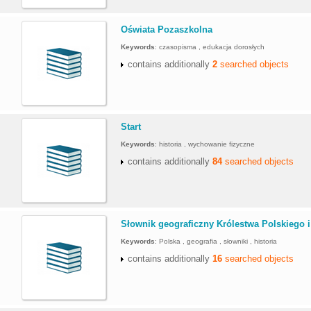
.
Oświata Pozaszkolna
Keywords
:
czasopisma , edukacja dorosłych
contains additionally
2
searched objects
.
Start
Keywords
:
historia , wychowanie fizyczne
contains additionally
84
searched objects
.
Słownik geograficzny Królestwa Polskiego i 
Keywords
:
Polska , geografia , słowniki , historia
contains additionally
16
searched objects