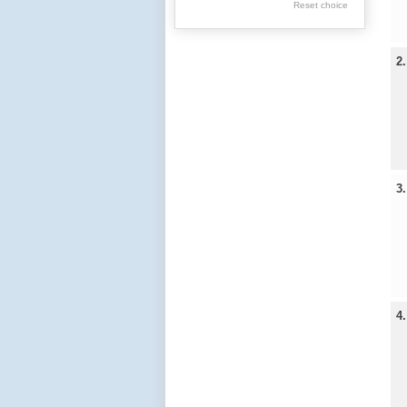
Reset choice
Old Printed Books
Journals (to 1939)
2
Incunabula
Science & Education
Regional materials
Journals & newspapers
Special collection
3
Archival resources
4