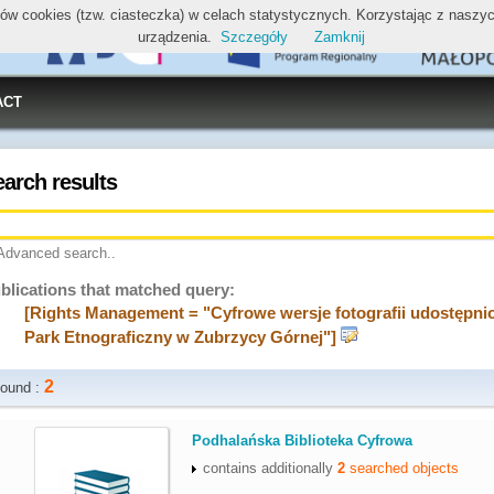
ików cookies (tzw. ciasteczka) w celach statystycznych. Korzystając z nasz
urządzenia.
Szczegóły
Zamknij
ACT
earch results
Advanced search..
blications that matched query:
[Rights Management = "Cyfrowe wersje fotografii udostęp
Park Etnograficzny w Zubrzycy Górnej"]
2
ound :
.
Podhalańska Biblioteka Cyfrowa
contains additionally
2
searched objects