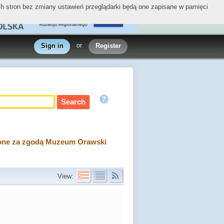
ych stron bez zmiany ustawień przeglądarki będą one zapisane w pamięci
Sign in
or
Register
nione za zgodą Muzeum Orawski
View: