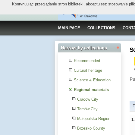
Kontynuując przeglądanie stron biblioteki, akceptujesz stosowanie pl
MAIN PAGE
COLLECTIONS
CONT
Narrow by collections
S
Recommended
Cultural heritage
Pu
Science & Education
Regional materials
Cracow City
F
Tarnów City
Małopolska Region
1
Brzesko County