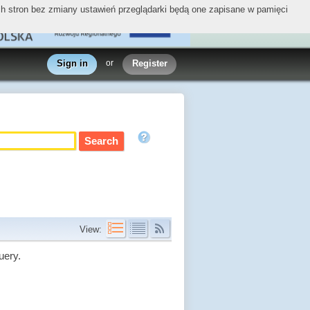
ych stron bez zmiany ustawień przeglądarki będą one zapisane w pamięci
Sign in
or
Register
View:
uery.