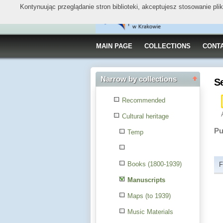
Kontynuując przeglądanie stron biblioteki, akceptujesz stosowanie pl
MAIN PAGE
COLLECTIONS
CONT
Narrow by collections
S
Recommended
Cultural heritage
Pu
Temp
Books (1800-1939)
F
Manuscripts
Maps (to 1939)
Music Materials