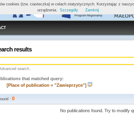
ików cookies (tzw. ciasteczka) w celach statystycznych. Korzystając z nasz
urządzenia.
Szczegóły
Zamknij
ACT
earch results
Advanced search..
blications that matched query:
[Place of publication = "Zawieprzyce"]
0
ound :
No publications found. Try to modify q