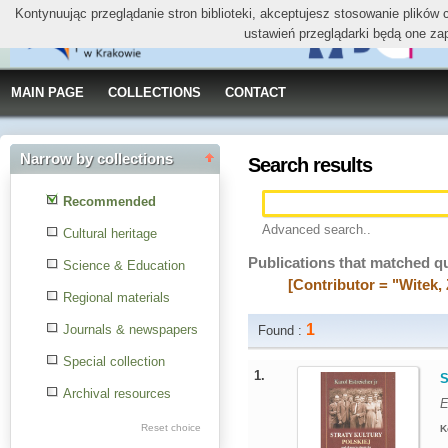
Kontynuując przeglądanie stron biblioteki, akceptujesz stosowanie plików
ustawień przeglądarki będą one za
MAIN PAGE
COLLECTIONS
CONTACT
Narrow by collections
Search results
Recommended
Advanced search..
Cultural heritage
Publications that matched q
Science & Education
[Contributor = "Witek,
Regional materials
1
Journals & newspapers
Found :
Special collection
1.
S
Archival resources
E
Reset choice
K