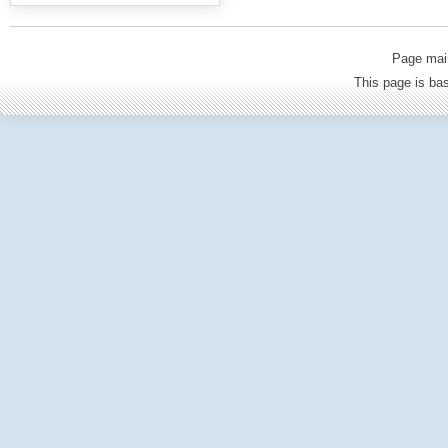
Page mai
This page is b