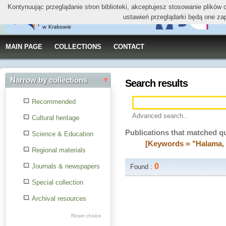
Kontynuując przeglądanie stron biblioteki, akceptujesz stosowanie plików
ustawień przeglądarki będą one za
MAIN PAGE
COLLECTIONS
CONTACT
Narrow by collections
Search results
Recommended
Advanced search..
Cultural heritage
Publications that matched q
Science & Education
[Keywords = "Halama, 
Regional materials
0
Journals & newspapers
Found :
Special collection
Archival resources
Reset choice