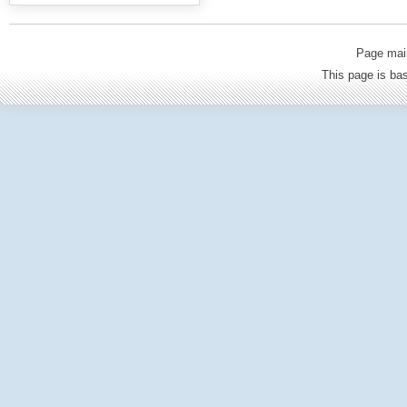
Page mai
This page is b