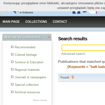
Kontynuując przeglądanie stron biblioteki, akceptujesz stosowanie plików
ustawień przeglądarki będą one za
MAIN PAGE
COLLECTIONS
CONTACT
Narrow by collections
Search results
Recommended
Advanced search..
Cultural heritage
Publications that matched q
Science & Education
[Keywords = "haft lud
Regional materials
0
Journals & newspapers
Found :
Special collection
Archival resources
Reset choice