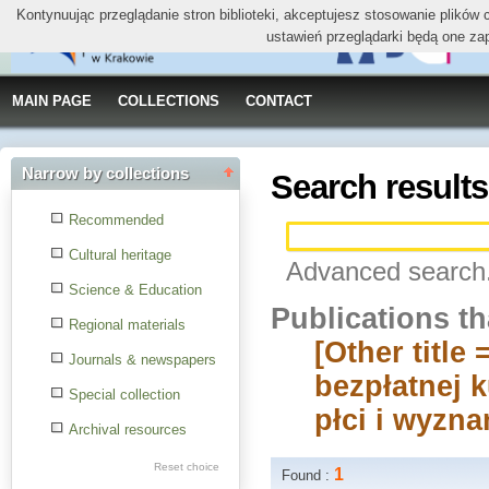
Kontynuując przeglądanie stron biblioteki, akceptujesz stosowanie plików
ustawień przeglądarki będą one za
MAIN PAGE
COLLECTIONS
CONTACT
Narrow by collections
Search results
Recommended
Cultural heritage
Advanced search.
Science & Education
Publications t
Regional materials
[Other titl
Journals & newspapers
bezpłatnej k
Special collection
płci i wyzna
Archival resources
Reset choice
1
Found :