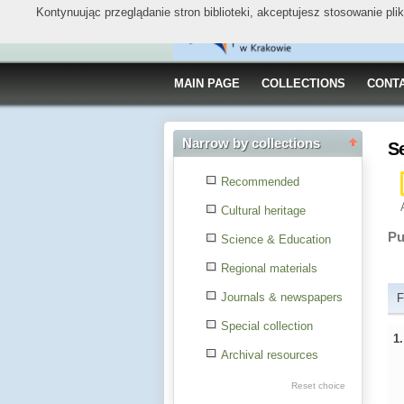
Kontynuując przeglądanie stron biblioteki, akceptujesz stosowanie pl
MAIN PAGE
COLLECTIONS
CONT
Narrow by collections
S
Recommended
Cultural heritage
Pu
Science & Education
Regional materials
Journals & newspapers
F
Special collection
1
Archival resources
Reset choice