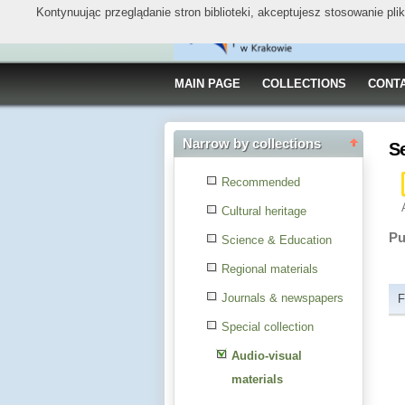
Kontynuując przeglądanie stron biblioteki, akceptujesz stosowanie pl
MAIN PAGE
COLLECTIONS
CONT
Narrow by collections
S
Recommended
Cultural heritage
Pu
Science & Education
Regional materials
Journals & newspapers
F
Special collection
Audio-visual
materials