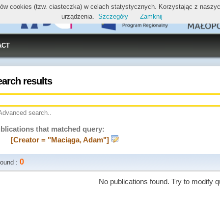
ików cookies (tzw. ciasteczka) w celach statystycznych. Korzystając z nasz
urządzenia.
Szczegóły
Zamknij
ACT
earch results
Advanced search..
blications that matched query:
[Creator = "Maciąga, Adam"]
0
ound :
No publications found. Try to modify q