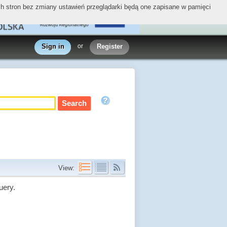
ych stron bez zmiany ustawień przeglądarki będą one zapisane w pamięci
Sign in
or
Register
View:
uery.