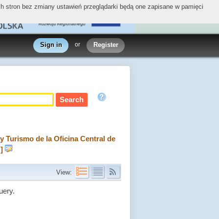
ych stron bez zmiany ustawień przeglądarki będą one zapisane w pamięci
Sign in
or
Register
y Turismo de la Oficina Central de
]
View:
uery.