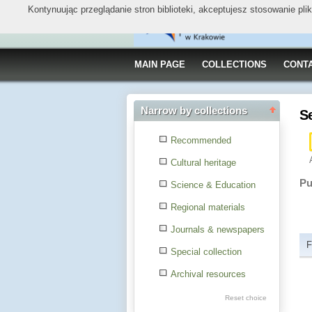
Kontynuując przeglądanie stron biblioteki, akceptujesz stosowanie pl
MAIN PAGE
COLLECTIONS
CONT
Narrow by collections
S
Recommended
Cultural heritage
Pu
Science & Education
Regional materials
Journals & newspapers
F
Special collection
Archival resources
Reset choice