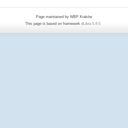
Page maintained by WBP Kraków
This page is based on framework
dLibra 5.8.5