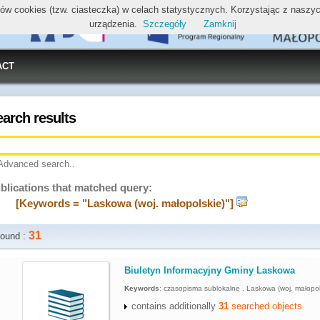
ików cookies (tzw. ciasteczka) w celach statystycznych. Korzystając z nasz
urządzenia.
Szczegóły
Zamknij
ACT
earch results
Advanced search..
blications that matched query:
[Keywords = "Laskowa (woj. małopolskie)"]
31
ound :
.
Biuletyn Informacyjny Gminy Laskowa
Keywords
:
czasopisma sublokalne , Laskowa (woj. małopol
contains additionally
31
searched objects