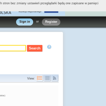
ych stron bez zmiany ustawień przeglądarki będą one zapisane w pamięci
Sign in
or
Register
View:
skie)