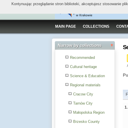
Kontynuując przeglądanie stron biblioteki, akceptujesz stosowanie pl
MAIN PAGE
COLLECTIONS
CONT
Narrow by collections
S
Recommended
Cultural heritage
Pu
Science & Education
Regional materials
Cracow City
F
Tarnów City
1
Małopolska Region
Brzesko County