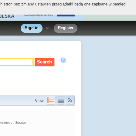
ych stron bez zmiany ustawień przeglądarki będą one zapisane w pamięci
Sign in
or
Register
View:
łecznego , Sprawo...