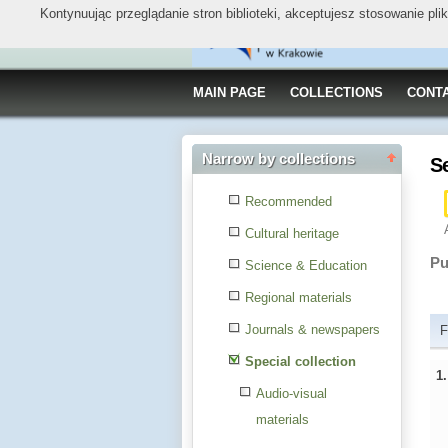
Kontynuując przeglądanie stron biblioteki, akceptujesz stosowanie pl
MAIN PAGE
COLLECTIONS
CONT
Narrow by collections
S
Recommended
Cultural heritage
Pu
Science & Education
Regional materials
Journals & newspapers
F
Special collection
1
Audio-visual
materials