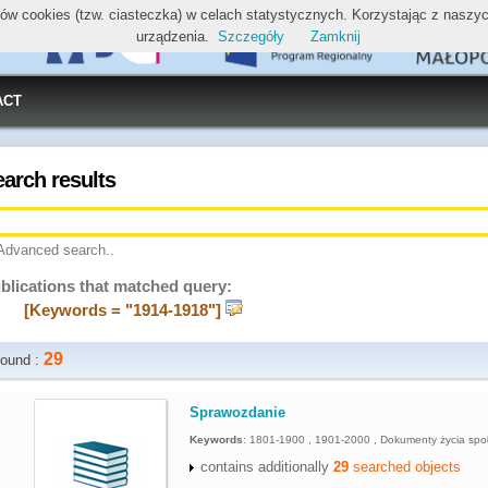
ików cookies (tzw. ciasteczka) w celach statystycznych. Korzystając z nasz
urządzenia.
Szczegóły
Zamknij
ACT
earch results
Advanced search..
blications that matched query:
[Keywords = "1914-1918"]
29
ound :
.
Sprawozdanie
Keywords
:
1801-1900 , 1901-2000 , Dokumenty życia spo
contains additionally
29
searched objects