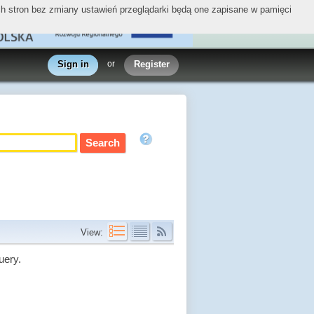
ych stron bez zmiany ustawień przeglądarki będą one zapisane w pamięci
Sign in
or
Register
View:
uery.