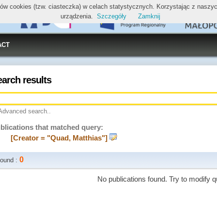
ików cookies (tzw. ciasteczka) w celach statystycznych. Korzystając z nasz
urządzenia.
Szczegóły
Zamknij
ACT
earch results
Advanced search..
blications that matched query:
[Creator = "Quad, Matthias"]
0
ound :
No publications found. Try to modify q