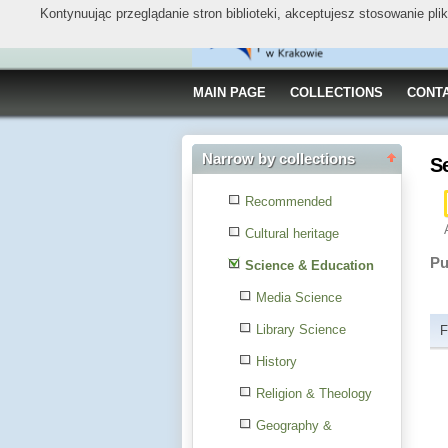
Kontynuując przeglądanie stron biblioteki, akceptujesz stosowanie pl
MAIN PAGE
COLLECTIONS
CONT
Narrow by collections
S
Recommended
Cultural heritage
Pu
Science & Education
Media Science
Library Science
F
History
Religion & Theology
Geography &