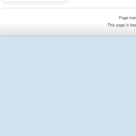
Page mai
This page is b