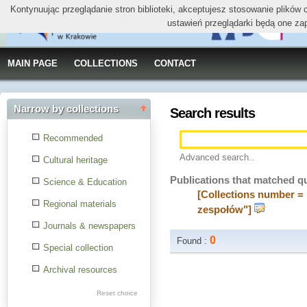
Kontynuując przeglądanie stron biblioteki, akceptujesz stosowanie plików
ustawień przeglądarki będą one za
MAIN PAGE
COLLECTIONS
CONTACT
Narrow by collections
Search results
Recommended
Advanced search..
Cultural heritage
Publications that matched q
Science & Education
[Collections number = 
Regional materials
zespołów"]
Journals & newspapers
0
Found :
Special collection
Archival resources
Reset choice