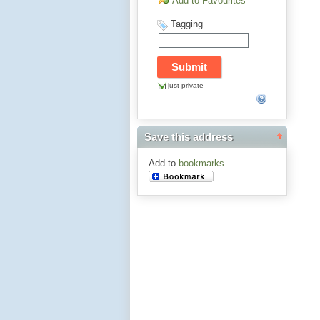
Add to Favourites
Tagging
just private
Save this address
Add to
bookmarks