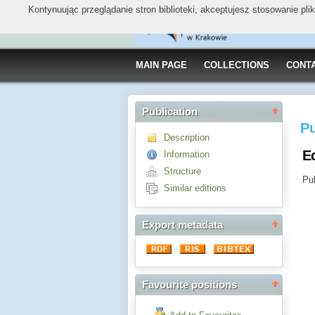
Kontynuując przeglądanie stron biblioteki, akceptujesz stosowanie pl
MAIN PAGE
COLLECTIONS
CONT
Publication
Pu
Description
E
Information
Structure
Pub
Similar editions
Export metadata
Favourite positions