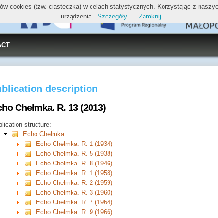
ików cookies (tzw. ciasteczka) w celach statystycznych. Korzystając z nasz
urządzenia.
Szczegóły
Zamknij
ACT
blication description
cho Chełmka. R. 13 (2013)
lication structure:
Echo Chełmka
Echo Chełmka. R. 1 (1934)
Echo Chełmka. R. 5 (1938)
Echo Chełmka. R. 8 (1946)
Echo Chełmka. R. 1 (1958)
Echo Chełmka. R. 2 (1959)
Echo Chełmka. R. 3 (1960)
Echo Chełmka. R. 7 (1964)
Echo Chełmka. R. 9 (1966)