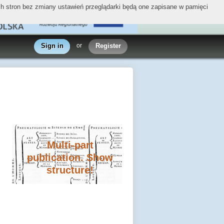
ych stron bez zmiany ustawień przeglądarki będą one zapisane w pamięci
Sign in
or
Register
Multi-part
publication. Show
structure!