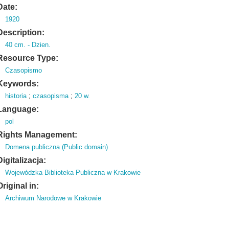
Date:
1920
Description:
40 cm.
- Dzien.
Resource Type:
Czasopismo
Keywords:
historia
;
czasopisma
;
20 w.
Language:
pol
Rights Management:
Domena publiczna (Public domain)
Digitalizacja:
Wojewódzka Biblioteka Publiczna w Krakowie
Original in:
Archiwum Narodowe w Krakowie