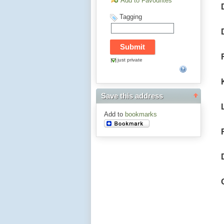
Add to Favourites
Tagging
just private
Save this address
Add to
bookmarks