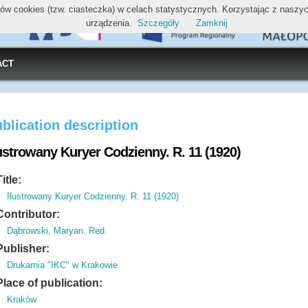
ików cookies (tzw. ciasteczka) w celach statystycznych. Korzystając z nasz
urządzenia.
Szczegóły
Zamknij
ACT
blication description
ustrowany Kuryer Codzienny. R. 11 (1920)
Title:
Ilustrowany Kuryer Codzienny. R. 11 (1920)
Contributor:
Dąbrowski, Maryan. Red.
Publisher:
Drukarnia "IKC" w Krakowie
Place of publication:
Kraków