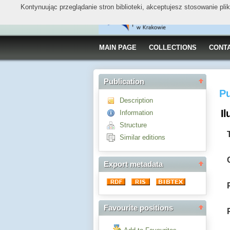
Kontynuując przeglądanie stron biblioteki, akceptujesz stosowanie pl
MAIN PAGE
COLLECTIONS
CONT
Publication
Pu
Description
Il
Information
Structure
Similar editions
Export metadata
Favourite positions