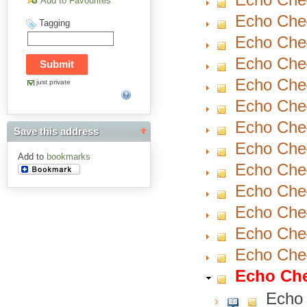
Add to Favourites
Echo Cheł
Tagging
Echo Cheł
Echo Cheł
Echo Cheł
just private
Echo Cheł
Echo Cheł
Save this address
Echo Cheł
Add to
bookmarks
Echo Cheł
Echo Cheł
Echo Cheł
Echo Cheł
Echo Cheł
Echo Che
Echo 