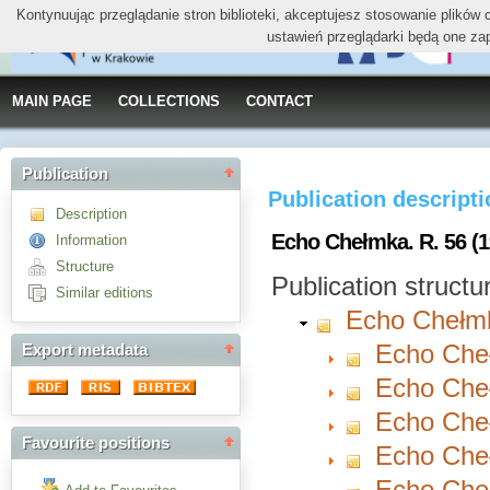
Kontynuując przeglądanie stron biblioteki, akceptujesz stosowanie plików
ustawień przeglądarki będą one za
MAIN PAGE
COLLECTIONS
CONTACT
Publication
Publication descript
Description
Echo Chełmka. R. 56 (1
Information
Structure
Publication structu
Similar editions
Echo Chełm
Echo Cheł
Export metadata
Echo Cheł
Echo Cheł
Favourite positions
Echo Cheł
Echo Cheł