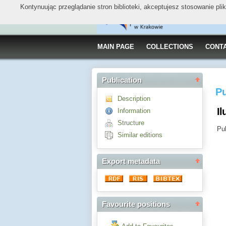
Kontynuując przeglądanie stron biblioteki, akceptujesz stosowanie pl
MAIN PAGE
COLLECTIONS
CONT
Publication
Pu
Description
Il
Information
Structure
Pub
Similar editions
Export metadata
Favourite positions