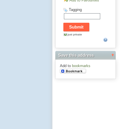
Add to Favourites
Tagging
just private
Save this address
Add to
bookmarks