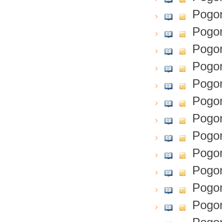
Pogoń
Pogoń
Pogoń
Pogoń
Pogoń
Pogoń
Pogoń
Pogoń
Pogoń
Pogoń
Pogoń
Pogoń