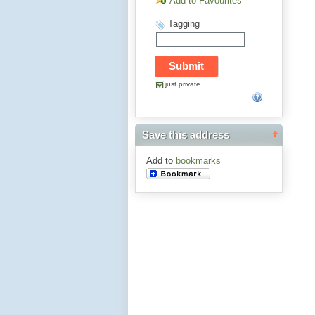
Add to Favourites
Tagging
just private
Save this address
Add to
bookmarks