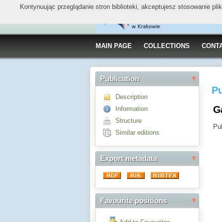
Kontynuując przeglądanie stron biblioteki, akceptujesz stosowanie pl
MAIN PAGE
COLLECTIONS
CONT
Publication
Pu
Description
G
Information
Structure
Pub
Similar editions
Export metadata
Favourite positions