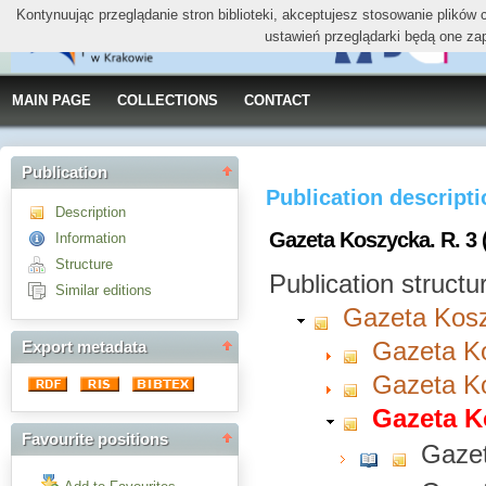
Kontynuując przeglądanie stron biblioteki, akceptujesz stosowanie plików
ustawień przeglądarki będą one za
MAIN PAGE
COLLECTIONS
CONTACT
Publication
Publication descript
Description
Gazeta Koszycka. R. 3 
Information
Structure
Publication structu
Similar editions
Gazeta Kos
Gazeta Ko
Export metadata
Gazeta Ko
Gazeta K
Favourite positions
Gazet