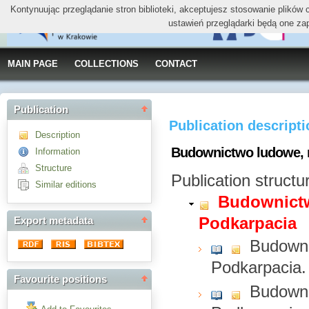
Kontynuując przeglądanie stron biblioteki, akceptujesz stosowanie plików
ustawień przeglądarki będą one za
MAIN PAGE
COLLECTIONS
CONTACT
Publication
Publication descript
Description
Budownictwo ludowe, 
Information
Structure
Publication structu
Similar editions
Budownictw
Podkarpacia
Export metadata
Budowni
Podkarpacia. 
Favourite positions
Budowni