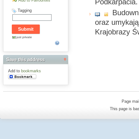
Podkarpacia. 
Add to Favourites
Tagging
Budowni
oraz umykając
Krajobrazy Św
just private
Save this address
Add to
bookmarks
Page mai
This page is b