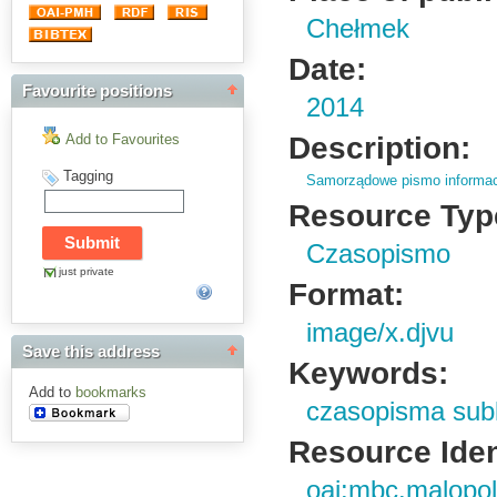
Chełmek
Date:
Favourite positions
2014
Description:
Add to Favourites
Tagging
Samorządowe pismo informa
Resource Typ
Czasopismo
just private
Format:
image/x.djvu
Save this address
Keywords:
Add to
bookmarks
czasopisma sub
Resource Ident
oai:mbc.malopol