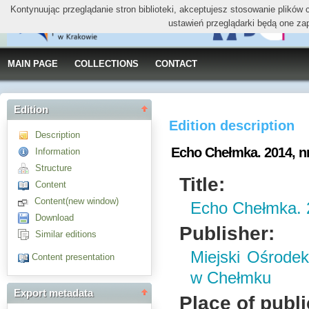
Kontynuując przeglądanie stron biblioteki, akceptujesz stosowanie plików
ustawień przeglądarki będą one za
MAIN PAGE
COLLECTIONS
CONTACT
Edition
Edition description
Description
Echo Chełmka. 2014, nr 
Information
Structure
Title:
Content
Content(new window)
Echo Chełmka. 2
Download
Publisher:
Similar editions
Miejski Ośrodek 
Content presentation
w Chełmku
Export metadata
Place of publi