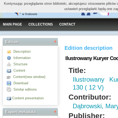
Kontynuując przeglądanie stron biblioteki, akceptujesz stosowanie plików
ustawień przeglądarki będą one za
MAIN PAGE
COLLECTIONS
CONTACT
Edition
Edition description
Description
Ilustrowany Kuryer Codz
Information
Structure
Title:
Content
Content(new window)
Ilustrowany Ku
Download
130 ( 12 V)
Similar editions
Contributor:
Content presentation
Dąbrowski, Mar
Export metadata
Publisher: