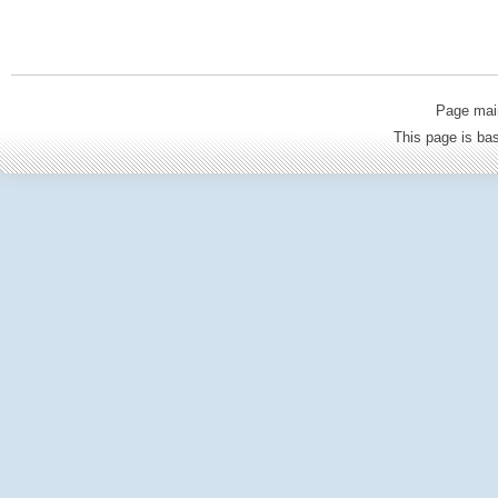
Page mai
This page is b