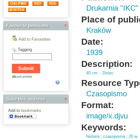
Drukarnia "IKC"
Place of publi
Favourite positions
Kraków
Date:
Add to Favourites
Tagging
1939
Description:
40 cm.
- Dzien.
just private
Resource Typ
Czasopismo
Save this address
Format:
Add to
bookmarks
image/x.djvu
Keywords:
historia
;
czasopisma
;
20 w.