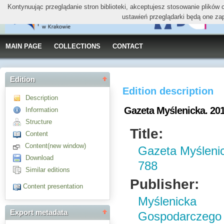
Kontynuując przeglądanie stron biblioteki, akceptujesz stosowanie plików
ustawień przeglądarki będą one za
MAIN PAGE
COLLECTIONS
CONTACT
Edition
Edition description
Description
Gazeta Myślenicka. 2012,
Information
Structure
Title:
Content
Content(new window)
Gazeta Myślenick
Download
788
Similar editions
Publisher:
Content presentation
Myślenick
Export metadata
Gospodarczego 