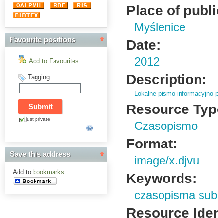
Place of publi
Myślenice
Favourite positions
Date:
2012
Add to Favourites
Description:
Tagging
Lokalne pismo informacyjno-p
Resource Typ
just private
Czasopismo
Format:
Save this address
image/x.djvu
Add to
bookmarks
Keywords:
czasopisma sub
Resource Ident