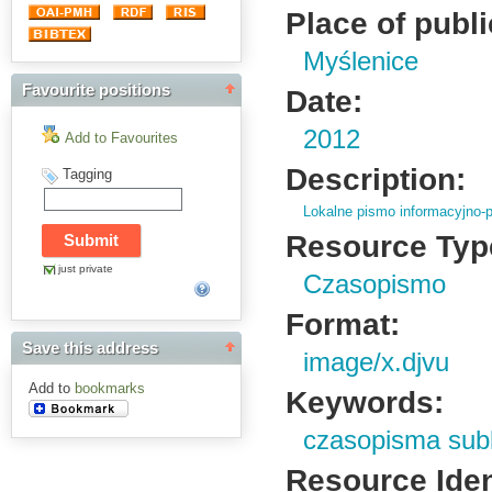
Place of publi
Myślenice
Favourite positions
Date:
2012
Add to Favourites
Description:
Tagging
Lokalne pismo informacyjno-p
Resource Typ
just private
Czasopismo
Format:
Save this address
image/x.djvu
Add to
bookmarks
Keywords:
czasopisma sub
Resource Ident