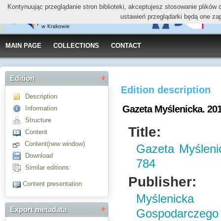
Kontynuując przeglądanie stron biblioteki, akceptujesz stosowanie plików
ustawień przeglądarki będą one za
MAIN PAGE
COLLECTIONS
CONTACT
Edition
Edition description
Description
Gazeta Myślenicka. 2012,
Information
Structure
Title:
Content
Content(new window)
Gazeta Myślenic
Download
784
Similar editions
Publisher:
Content presentation
Myślenick
Export metadata
Gospodarczego 