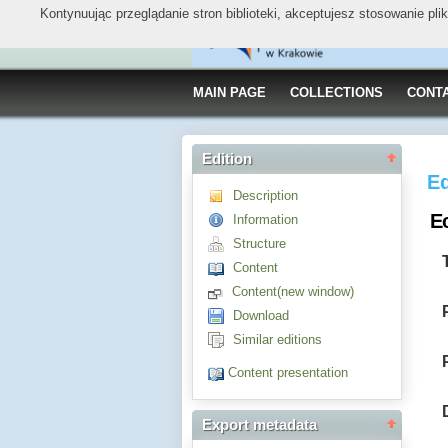
Kontynuując przeglądanie stron biblioteki, akceptujesz stosowanie pl
MAIN PAGE
COLLECTIONS
CONT
Edition
Ed
Description
Ec
Information
Structure
Content
Content(new window)
Download
Similar editions
Content presentation
Export metadata