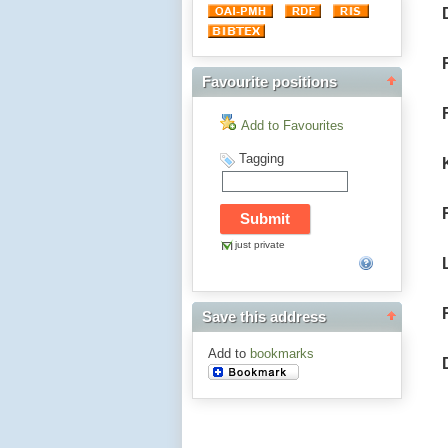
Favourite positions
Add to Favourites
Tagging
just private
Save this address
Add to
bookmarks