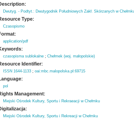
Description:
Dwutyg.
- Podtyt.
: Dwutygodnik Południowych Zakł.
Skórzanych w Chełmk
Resource Type:
Czasopismo
Format:
application/pdf
Keywords:
czasopisma sublokalne
;
Chełmek (woj. małopolskie)
Resource Identifier:
ISSN 1644-1133
;
oai:mbc.malopolska.pl:69715
Language:
pol
Rights Management:
Miejski Ośrodek Kultury, Sportu i Rekraeacji w Chełmku
Digitalizacja:
Miejski Ośrodek Kultury, Sportu i Rekreacji w Chełmku