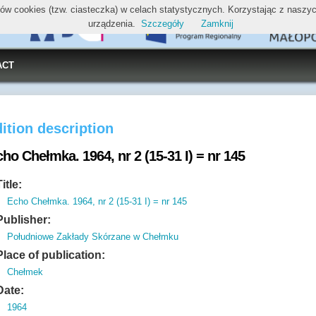
ików cookies (tzw. ciasteczka) w celach statystycznych. Korzystając z nasz
urządzenia.
Szczegóły
Zamknij
ACT
ition description
ho Chełmka. 1964, nr 2 (15-31 I) = nr 145
Title:
Echo Chełmka. 1964, nr 2 (15-31 I) = nr 145
Publisher:
Południowe Zakłady Skórzane w Chełmku
Place of publication:
Chełmek
Date:
1964