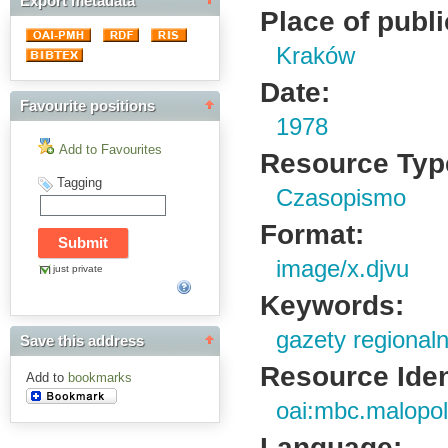
Export metadata
Place of publi
Kraków
Date:
Favourite positions
1978
Add to Favourites
Resource Typ
Tagging
Czasopismo
Format:
image/x.djvu
just private
Keywords:
gazety regional
Save this address
Resource Ident
Add to
bookmarks
oai:mbc.malopol
Language: