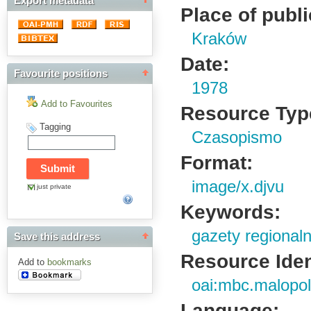
Export metadata
Place of publi
Kraków
Date:
Favourite positions
1978
Add to Favourites
Resource Typ
Tagging
Czasopismo
Format:
image/x.djvu
just private
Keywords:
gazety regional
Save this address
Resource Ident
Add to
bookmarks
oai:mbc.malopol
Language: