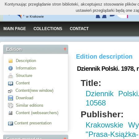
Kontynuując przeglądanie stron biblioteki, akceptujesz stosowanie plików
ustawień przeglądarki będą one za
MAIN PAGE
COLLECTIONS
CONTACT
Edition
Edition description
Description
Dziennik Polski. 1978, n
Information
Structure
Title:
Content
Content(new window)
Dziennik Polsk
Download
10568
Similar editions
Publisher:
Content (websearchers)
Content presentation
Krakowskie W
"Prasa-Książka