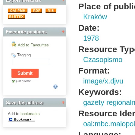
Export metadata
Place of publi
Kraków
Date:
Favourite positions
1978
Add to Favourites
Resource Typ
Tagging
Czasopismo
Format:
image/x.djvu
just private
Keywords:
gazety regional
Save this address
Resource Ident
Add to
bookmarks
oai:mbc.malopol
Language: