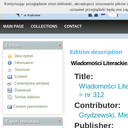
Kontynuując przeglądanie stron biblioteki, akceptujesz stosowanie plików
ustawień przeglądarki będą one za
MAIN PAGE
COLLECTIONS
CONTACT
Edition
Edition description
Description
Wiadomości Literackie. 
Information
Structure
Title:
Content
Content(new window)
Wiadomości Liter
Download
= nr 312
Similar editions
Contributor:
Content presentation
Grydzewski, Mi
Export metadata
Publisher: