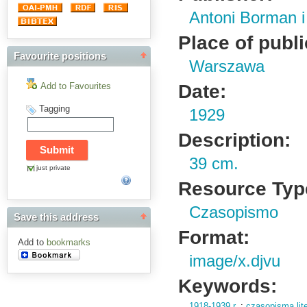
Antoni Borman 
Place of publi
Favourite positions
Warszawa
Date:
Add to Favourites
Tagging
1929
Description:
39 cm.
just private
Resource Typ
Czasopismo
Save this address
Format:
Add to
bookmarks
image/x.djvu
Keywords:
1918-1939 r.
;
czasopisma lite