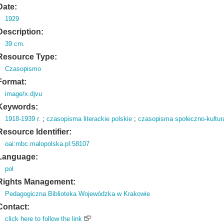
Date:
1929
Description:
39 cm.
Resource Type:
Czasopismo
Format:
image/x.djvu
Keywords:
1918-1939 r.
;
czasopisma literackie polskie
;
czasopisma społeczno-kultura
Resource Identifier:
oai:mbc.malopolska.pl:58107
Language:
pol
Rights Management:
Pedagogiczna Biblioteka Wojewódzka w Krakowie
Contact:
click here to follow the link