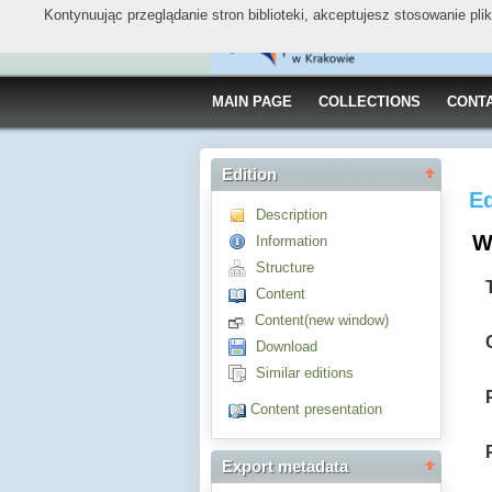
Kontynuując przeglądanie stron biblioteki, akceptujesz stosowanie pl
MAIN PAGE
COLLECTIONS
CONT
Edition
Ed
Description
Wi
Information
Structure
Content
Content(new window)
Download
Similar editions
Content presentation
Export metadata