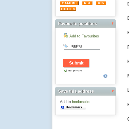
Favourite positions
Add to Favourites
Tagging
just private
Save this address
Add to
bookmarks