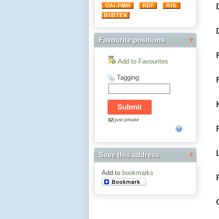
Favourite positions
Add to Favourites
Tagging
just private
Save this address
Add to
bookmarks