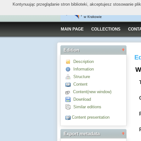
Kontynuując przeglądanie stron biblioteki, akceptujesz stosowanie pl
MAIN PAGE
COLLECTIONS
CONT
Edition
Ed
Description
Wi
Information
Structure
Content
Content(new window)
Download
Similar editions
Content presentation
Export metadata