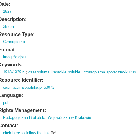
Date:
1927
Description:
39 cm.
Resource Type:
Czasopismo
Format:
image/x.djvu
Keywords:
1918-1939 r.
;
czasopisma literackie polskie
;
czasopisma społeczno-kultura
Resource Identifier:
oai:mbc.malopolska.pl:58072
Language:
pol
Rights Management:
Pedagogiczna Biblioteka Wojewódzka w Krakowie
Contact:
click here to follow the link