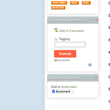
Favourite positions
Add to Favourites
Tagging
just private
Save this address
Add to
bookmarks