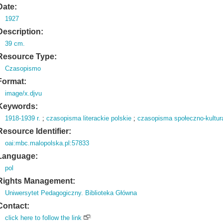
Date:
1927
Description:
39 cm.
Resource Type:
Czasopismo
Format:
image/x.djvu
Keywords:
1918-1939 r.
;
czasopisma literackie polskie
;
czasopisma społeczno-kultura
Resource Identifier:
oai:mbc.malopolska.pl:57833
Language:
pol
Rights Management:
Uniwersytet Pedagogiczny. Biblioteka Główna
Contact:
click here to follow the link