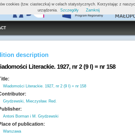
ików cookies (tzw. ciasteczka) w celach statystycznych. Korzystając z nasz
urządzenia.
Szczegóły
Zamknij
ACT
ition description
adomości Literackie. 1927, nr 2 (9 I) = nr 158
Title:
Wiadomości Literackie. 1927, nr 2 (9 I) = nr 158
Contributor:
Grydzewski, Mieczysław. Red.
Publisher:
Antoni Borman i M. Grydzewski
Place of publication:
Warszawa