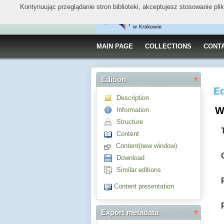
Kontynuując przeglądanie stron biblioteki, akceptujesz stosowanie pl
MAIN PAGE
COLLECTIONS
CONT
Edition
Ed
Description
Wi
Information
Structure
Content
Content(new window)
Download
Similar editions
Content presentation
Export metadata