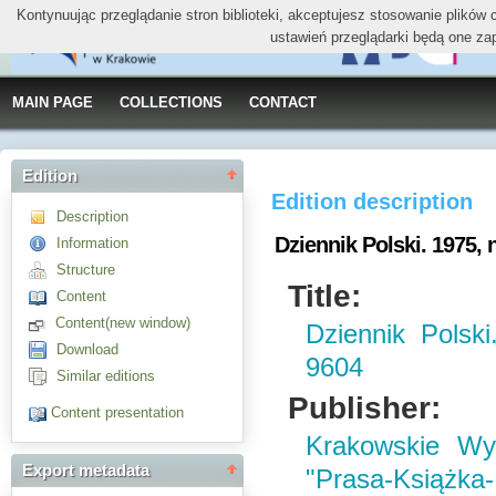
Kontynuując przeglądanie stron biblioteki, akceptujesz stosowanie plików
ustawień przeglądarki będą one za
MAIN PAGE
COLLECTIONS
CONTACT
Edition
Edition description
Description
Dziennik Polski. 1975, n
Information
Structure
Title:
Content
Content(new window)
Dziennik Polsk
Download
9604
Similar editions
Publisher:
Content presentation
Krakowskie W
Export metadata
"Prasa-Książka