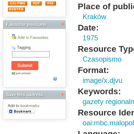
Place of publi
Kraków
Favourite positions
Date:
1975
Add to Favourites
Resource Typ
Tagging
Czasopismo
Format:
just private
image/x.djvu
Keywords:
Save this address
gazety regional
Add to
bookmarks
Resource Ident
oai:mbc.malopol
Language: