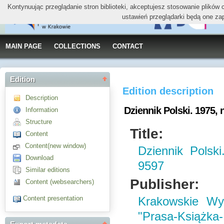
Kontynuując przeglądanie stron biblioteki, akceptujesz stosowanie plików
ustawień przeglądarki będą one za
MAIN PAGE
COLLECTIONS
CONTACT
Edition
Edition description
Description
Dziennik Polski. 1975, n
Information
Structure
Title:
Content
Content(new window)
Dziennik Polsk
Download
9597
Similar editions
Publisher:
Content (websearchers)
Content presentation
Krakowskie W
"Prasa-Książka