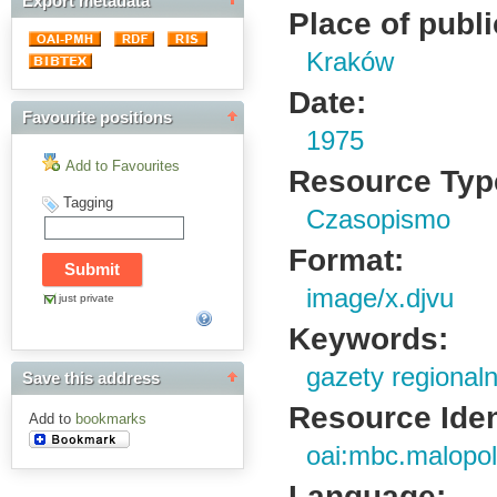
Export metadata
Place of publi
Kraków
Date:
Favourite positions
1975
Add to Favourites
Resource Typ
Tagging
Czasopismo
Format:
image/x.djvu
just private
Keywords:
gazety regional
Save this address
Resource Ident
Add to
bookmarks
oai:mbc.malopol
Language: