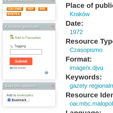
Export metadata
Place of publi
Kraków
Date:
Favourite positions
1972
Add to Favourites
Resource Typ
Tagging
Czasopismo
Format:
image/x.djvu
just private
Keywords:
gazety regional
Save this address
Resource Ident
Add to
bookmarks
oai:mbc.malopol
Language: