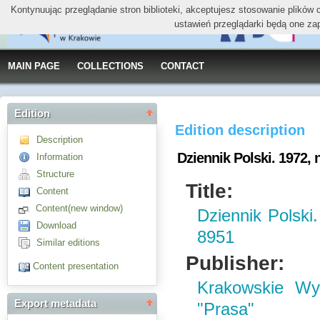
Kontynuując przeglądanie stron biblioteki, akceptujesz stosowanie plików
ustawień przeglądarki będą one za
MAIN PAGE
COLLECTIONS
CONTACT
Edition
Edition description
Description
Dziennik Polski. 1972, n
Information
Structure
Title:
Content
Content(new window)
Dziennik Polski.
Download
8951
Similar editions
Publisher:
Content presentation
Krakowskie W
Export metadata
"Prasa"