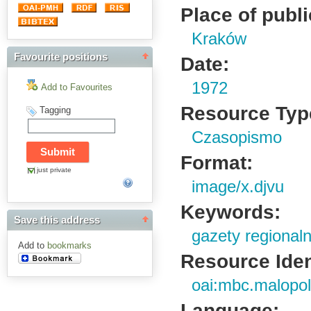
Place of publi
Kraków
Favourite positions
Date:
1972
Add to Favourites
Resource Typ
Tagging
Czasopismo
Format:
just private
image/x.djvu
Keywords:
Save this address
gazety regional
Add to
bookmarks
Resource Ident
oai:mbc.malopol
Language: