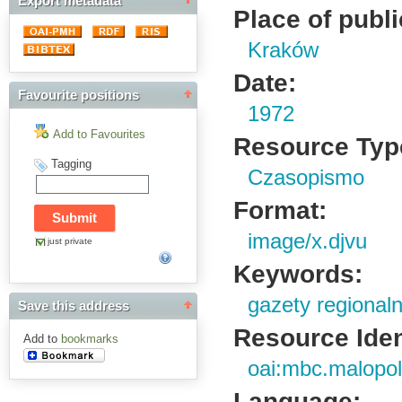
Export metadata
Place of publi
Kraków
Date:
Favourite positions
1972
Add to Favourites
Resource Typ
Tagging
Czasopismo
Format:
image/x.djvu
just private
Keywords:
gazety regional
Save this address
Resource Ident
Add to
bookmarks
oai:mbc.malopol
Language: