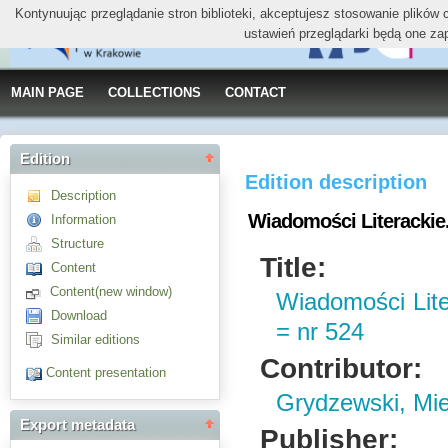
Kontynuując przeglądanie stron biblioteki, akceptujesz stosowanie plików
ustawień przeglądarki będą one za
MAIN PAGE
COLLECTIONS
CONTACT
Edition
Edition description
Description
Wiadomości Literackie. 
Information
Structure
Title:
Content
Content(new window)
Wiadomości Liter
Download
= nr 524
Similar editions
Contributor:
Content presentation
Grydzewski, Mi
Export metadata
Publisher: