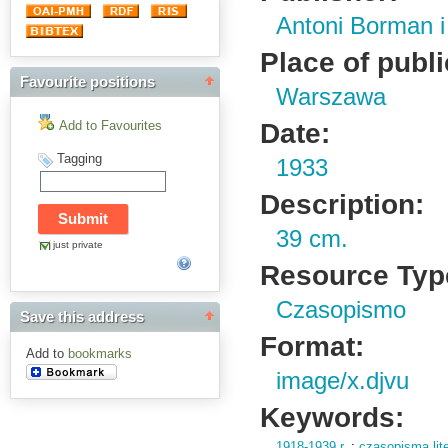
Antoni Borman 
Place of publi
Favourite positions
Warszawa
Date:
Add to Favourites
Tagging
1933
Description:
39 cm.
just private
Resource Typ
Czasopismo
Save this address
Format:
Add to
bookmarks
image/x.djvu
Keywords:
1918-1939 r.
;
czasopisma lite