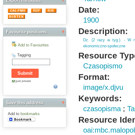
Export metadata
Date:
1900
Description:
Favourite positions
Dz.
(
2 razy w tyg.
)
.
- W n
Add to Favourites
ekonomiczno-społeczne
Resource Typ
Tagging
Czasopismo
Format:
just private
image/x.djvu
Keywords:
Save this address
czasopisma
;
Ta
Add to
bookmarks
Resource Ident
oai:mbc.malopol