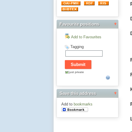
Favourite positions
Add to Favourites
Tagging
just private
Save this address
Add to
bookmarks