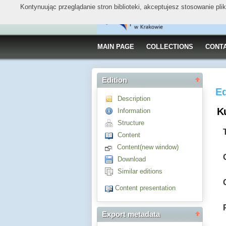
Kontynuując przeglądanie stron biblioteki, akceptujesz stosowanie pl
MAIN PAGE
COLLECTIONS
CONT
Edition
Ed
Description
Ku
Information
Structure
Content
Content(new window)
Download
Similar editions
Content presentation
Export metadata