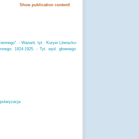
Show publication content!
ziennego".
- Wariant.
tyt.
: Kuryer Literacko-
ennego; 1924-1925.
- Tyt.
wyd.
głownego:
pularyzacja