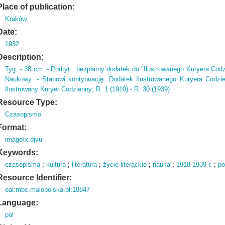
Place of publication:
Kraków
Date:
1932
Description:
Tyg.
- 38 cm.
- Podtyt.
: bezpłatny dodatek do "Ilustrowanego Kuryera Cod
Naukowy.
- Stanowi kontynuację: Dodatek Ilustrowanego Kuryera Codzi
Ilustrowany Kuryer Codzienny; R.
1 (
1910)
- R.
30 (
1939)
Resource Type:
Czasopismo
Format:
image/x.djvu
Keywords:
czasopisma
;
kultura
;
literatura
;
życie literackie
;
nauka
;
1918-1939 r.
;
po
Resource Identifier:
oai:mbc.malopolska.pl:18847
Language:
pol