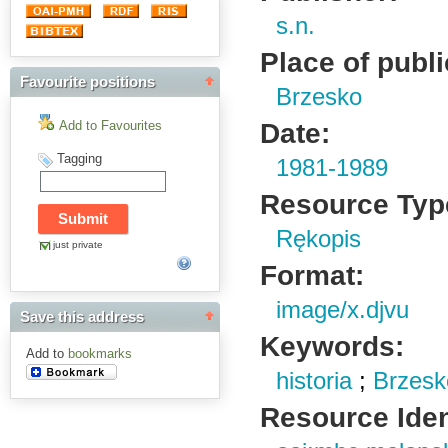
s.n.
Place of publi
Favourite positions
Brzesko
Date:
Add to Favourites
Tagging
1981-1989
Resource Typ
Rękopis
just private
Format:
image/x.djvu
Save this address
Keywords:
Add to
bookmarks
historia
;
Brzesk
Resource Ident