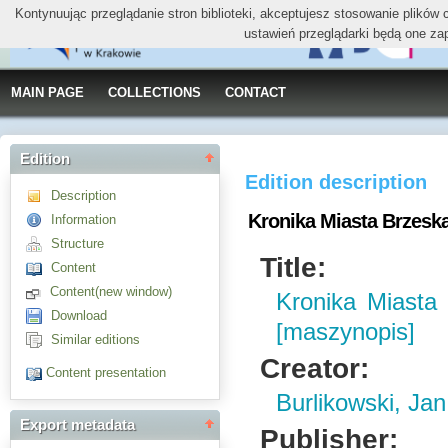
Kontynuując przeglądanie stron biblioteki, akceptujesz stosowanie plików
ustawień przeglądarki będą one za
MAIN PAGE
COLLECTIONS
CONTACT
Edition
Edition description
Description
Kronika Miasta Brzeska
Information
Structure
Title:
Content
Content(new window)
Kronika Miasta
Download
[maszynopis]
Similar editions
Creator:
Content presentation
Burlikowski, Ja
Export metadata
Publisher: