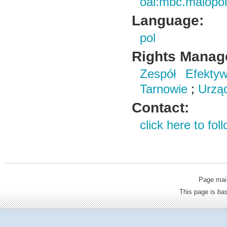
oai:mbc.malopol
Language:
pol
Rights Manag
Zespół Efekty
Tarnowie
;
Urząd
Contact:
click here to foll
Page mai
This page is b