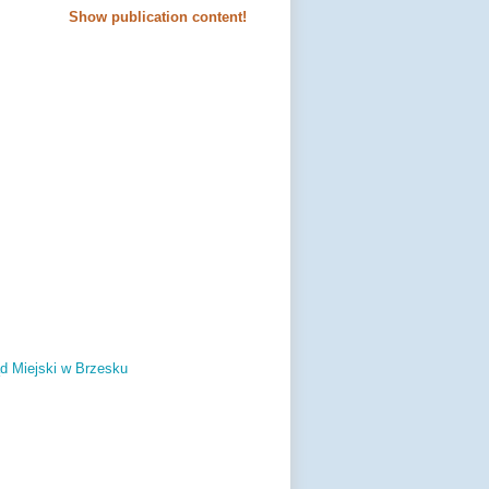
Show publication content!
d Miejski w Brzesku