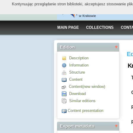
Kontynuując przeglądanie stron biblioteki, akceptujesz stosowanie pl
MAIN PAGE
COLLECTIONS
CONT
Edition
Ed
Description
Kr
Information
Structure
Content
Content(new window)
Download
Similar editions
Content presentation
Export metadata