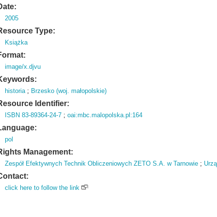
Date:
2005
Resource Type:
Książka
Format:
image/x.djvu
Keywords:
historia
;
Brzesko (woj. małopolskie)
Resource Identifier:
ISBN 83-89364-24-7
;
oai:mbc.malopolska.pl:164
Language:
pol
Rights Management:
Zespół Efektywnych Technik Obliczeniowych ZETO S.A. w Tarnowie
;
Urzą
Contact:
click here to follow the link