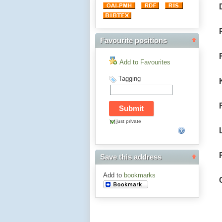
Favourite positions
Add to Favourites
Tagging
just private
Save this address
Add to
bookmarks