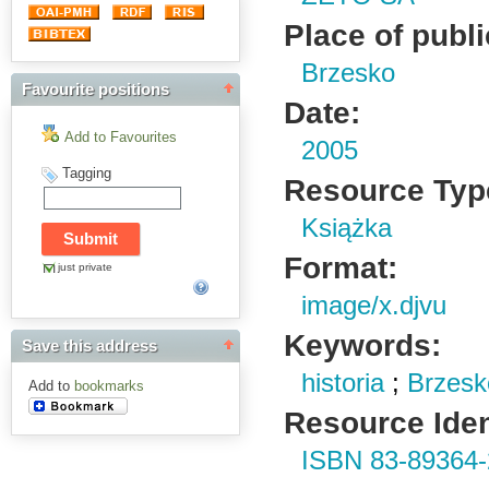
Place of publi
Brzesko
Favourite positions
Date:
Add to Favourites
2005
Tagging
Resource Typ
Książka
Format:
just private
image/x.djvu
Keywords:
Save this address
historia
;
Brzesk
Add to
bookmarks
Resource Ident
ISBN 83-89364-