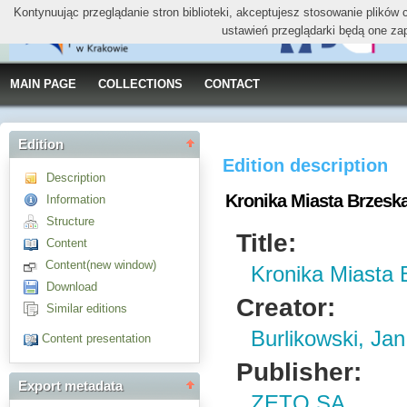
Kontynuując przeglądanie stron biblioteki, akceptujesz stosowanie plików
ustawień przeglądarki będą one za
MAIN PAGE
COLLECTIONS
CONTACT
Edition
Edition description
Description
Kronika Miasta Brzeska 
Information
Structure
Title:
Content
Content(new window)
Kronika Miasta 
Download
Creator:
Similar editions
Burlikowski, Ja
Content presentation
Publisher:
Export metadata
ZETO SA